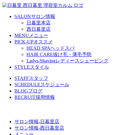
SALON
サロン情報
日暮里本店
西日暮里店
MENU
メニュー
PICK-UP
オススメ
HEAD SPA
ヘッドスパ
HAIR CARE
抜け毛・薄毛予防
Ladys-Shaving
レディースシェービング
STYLE
スタイル
STAFF
スタッフ
SCHEDULE
スケジュール
BLOG
ブログ
RECRUIT
採用情報
サロン情報-日暮里店
サロン情報-西日暮里店
メニュー