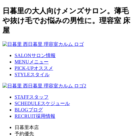
日暮里の大人向けメンズサロン。薄毛
や抜け毛でお悩みの男性に。理容室 床
屋
SALON
サロン情報
MENU
メニュー
PICK-UP
オススメ
STYLE
スタイル
STAFF
スタッフ
SCHEDULE
スケジュール
BLOG
ブログ
RECRUIT
採用情報
日暮里本店
予約優先