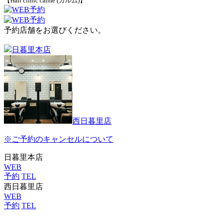
【Hair clinic calme (カルム)】
予約店舗をお選びください。
日暮里本店
西日暮里店
※ご予約のキャンセルについて
日暮里本店
WEB
予約
TEL
西日暮里店
WEB
予約
TEL