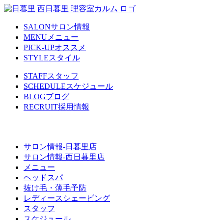
SALON
サロン情報
MENU
メニュー
PICK-UP
オススメ
STYLE
スタイル
STAFF
スタッフ
SCHEDULE
スケジュール
BLOG
ブログ
RECRUIT
採用情報
サロン情報-日暮里店
サロン情報-西日暮里店
メニュー
ヘッドスパ
抜け毛・薄毛予防
レディースシェービング
スタッフ
スケジュール