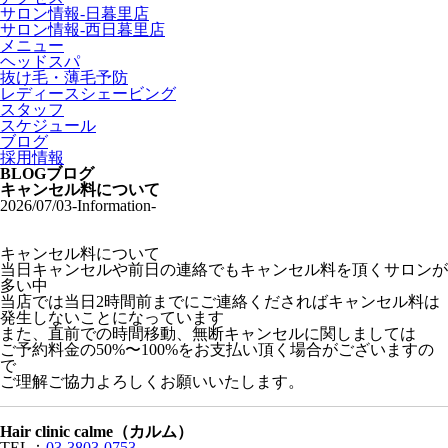
サロン情報-日暮里店
サロン情報-西日暮里店
メニュー
ヘッドスパ
抜け毛・薄毛予防
レディースシェービング
スタッフ
スケジュール
ブログ
採用情報
BLOG
ブログ
キャンセル料について
2026/07/03
-Information-
キャンセル料について
当日キャンセルや前日の連絡でもキャンセル料を頂くサロンが
多い中
当店では当日2時間前までにご連絡くださればキャンセル料は
発生しないことになっています
また、直前での時間移動、無断キャンセルに関しましては
ご予約料金の50%〜100%をお支払い頂く場合がございますの
で
ご理解ご協力よろしくお願いいたします。
Hair clinic calme（カルム）
TEL：
03-3803-0753