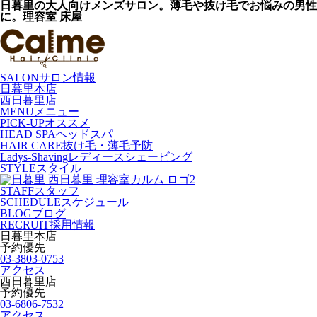
日暮里の大人向けメンズサロン。薄毛や抜け毛でお悩みの男性
に。理容室 床屋
SALON
サロン情報
日暮里本店
西日暮里店
MENU
メニュー
PICK-UP
オススメ
HEAD SPA
ヘッドスパ
HAIR CARE
抜け毛・薄毛予防
Ladys-Shaving
レディースシェービング
STYLE
スタイル
STAFF
スタッフ
SCHEDULE
スケジュール
BLOG
ブログ
RECRUIT
採用情報
日暮里本店
予約優先
03-3803-0753
アクセス
西日暮里店
予約優先
03-6806-7532
アクセス