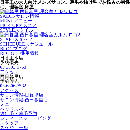
日暮里の大人向けメンズサロン。薄毛や抜け毛でお悩みの男性
に。理容室 床屋
SALON
サロン情報
MENU
メニュー
PICK-UP
オススメ
STYLE
スタイル
STAFF
スタッフ
SCHEDULE
スケジュール
BLOG
ブログ
RECRUIT
採用情報
日暮里本店
予約優先
03-3803-0753
アクセス
西日暮里店
予約優先
03-6806-7532
アクセス
サロン情報-日暮里店
サロン情報-西日暮里店
メニュー
ヘッドスパ
抜け毛・薄毛予防
レディースシェービング
スタッフ
スケジュール