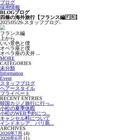
ブログ
採用情報
BLOG
ブログ
四條の海外旅行【フランス編🇫🇷】
2025/05/29
-スタッフブログ-
フランス編
上から
いい景色と僕
オペラ座と僕
オペラ座の天井 ...
MORE
CATEGORIES
未分類
Information
Event
スタッフブログ
ヘアースタイル
プライベート
RECENT ENTRIES
韓国カジノ旅行に行っ...
小松の夏季休暇
小松のWEB予約につ...
キャンセル料について
インドネシア、バリ島...
ARCHIVES
2026年7月
(4)
2026年6月
(1)