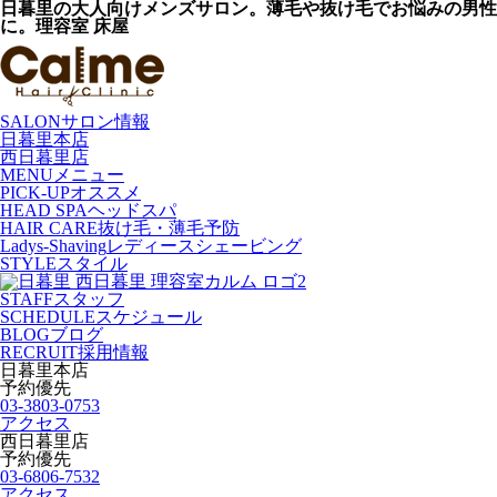
日暮里の大人向けメンズサロン。薄毛や抜け毛でお悩みの男性
に。理容室 床屋
SALON
サロン情報
日暮里本店
西日暮里店
MENU
メニュー
PICK-UP
オススメ
HEAD SPA
ヘッドスパ
HAIR CARE
抜け毛・薄毛予防
Ladys-Shaving
レディースシェービング
STYLE
スタイル
STAFF
スタッフ
SCHEDULE
スケジュール
BLOG
ブログ
RECRUIT
採用情報
日暮里本店
予約優先
03-3803-0753
アクセス
西日暮里店
予約優先
03-6806-7532
アクセス