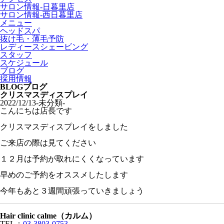
サロン情報-日暮里店
サロン情報-西日暮里店
メニュー
ヘッドスパ
抜け毛・薄毛予防
レディースシェービング
スタッフ
スケジュール
ブログ
採用情報
BLOG
ブログ
クリスマスディスプレイ
2022/12/13
-未分類-
こんにちは店長です
クリスマスディスプレイをしました
ご来店の際は見てください
１２月は予約が取れにくくなっています
早めのご予約をオススメしたします
今年もあと３週間頑張っていきましょう
Hair clinic calme（カルム）
TEL：
03-3803-0753