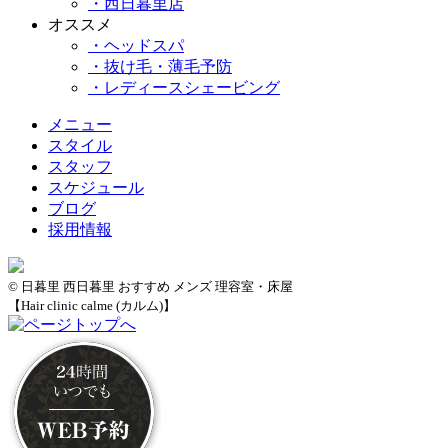
・西日暮里店
オススメ
・ヘッドスパ
・抜け毛・薄毛予防
・レディースシェービング
メニュー
スタイル
スタッフ
スケジュール
ブログ
採用情報
© 日暮里 西日暮里 おすすめ メンズ 理容室・床屋
【Hair clinic calme (カルム)】