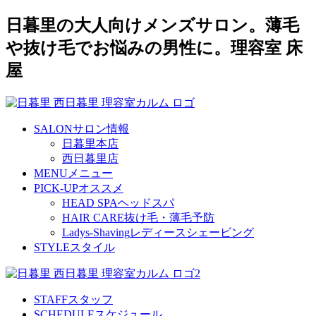
日暮里の大人向けメンズサロン。薄毛
や抜け毛でお悩みの男性に。理容室 床
屋
SALON
サロン情報
日暮里本店
西日暮里店
MENU
メニュー
PICK-UP
オススメ
HEAD SPA
ヘッドスパ
HAIR CARE
抜け毛・薄毛予防
Ladys-Shaving
レディースシェービング
STYLE
スタイル
STAFF
スタッフ
SCHEDULE
スケジュール