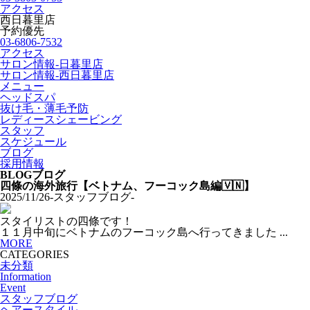
アクセス
西日暮里店
予約優先
03-6806-7532
アクセス
サロン情報-日暮里店
サロン情報-西日暮里店
メニュー
ヘッドスパ
抜け毛・薄毛予防
レディースシェービング
スタッフ
スケジュール
ブログ
採用情報
BLOG
ブログ
四條の海外旅行【ベトナム、フーコック島編🇻🇳】
2025/11/26
-スタッフブログ-
スタイリストの四條です！
１１月中旬にベトナムのフーコック島へ行ってきました ...
MORE
CATEGORIES
未分類
Information
Event
スタッフブログ
ヘアースタイル