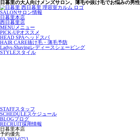
日暮里の大人向けメンズサロン。薄毛や抜け毛でお悩みの男性
SALON
サロン情報
日暮里本店
西日暮里店
MENU
メニュー
PICK-UP
オススメ
HEAD SPA
ヘッドスパ
HAIR CARE
抜け毛・薄毛予防
Ladys-Shaving
レディースシェービング
STYLE
スタイル
STAFF
スタッフ
SCHEDULE
スケジュール
BLOG
ブログ
RECRUIT
採用情報
日暮里本店
予約優先
03-3803-0753