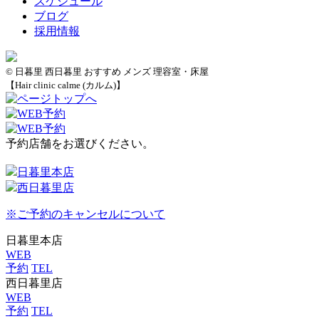
スケジュール
ブログ
採用情報
© 日暮里 西日暮里 おすすめ メンズ 理容室・床屋
【Hair clinic calme (カルム)】
予約店舗をお選びください。
日暮里本店
西日暮里店
※ご予約のキャンセルについて
日暮里本店
WEB
予約
TEL
西日暮里店
WEB
予約
TEL