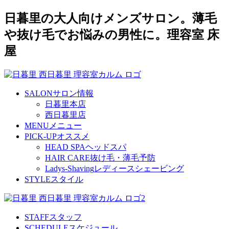
日暮里の大人向けメンズサロン。薄毛
や抜け毛でお悩みの男性に。理容室 床
屋
SALON
サロン情報
日暮里本店
西日暮里店
MENU
メニュー
PICK-UP
オススメ
HEAD SPA
ヘッドスパ
HAIR CARE
抜け毛・薄毛予防
Ladys-Shaving
レディースシェービング
STYLE
スタイル
STAFF
スタッフ
SCHEDULE
スケジュール