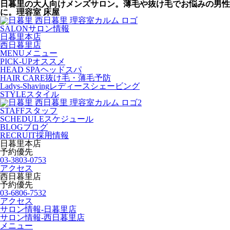
日暮里の大人向けメンズサロン。薄毛や抜け毛でお悩みの男性
に。理容室 床屋
SALON
サロン情報
日暮里本店
西日暮里店
MENU
メニュー
PICK-UP
オススメ
HEAD SPA
ヘッドスパ
HAIR CARE
抜け毛・薄毛予防
Ladys-Shaving
レディースシェービング
STYLE
スタイル
STAFF
スタッフ
SCHEDULE
スケジュール
BLOG
ブログ
RECRUIT
採用情報
日暮里本店
予約優先
03-3803-0753
アクセス
西日暮里店
予約優先
03-6806-7532
アクセス
サロン情報-日暮里店
サロン情報-西日暮里店
メニュー