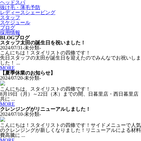
ヘッドスパ
抜け毛・薄毛予防
レディースシェービング
スタッフ
スケジュール
ブログ
採用情報
BLOG
ブログ
スタッフ太田の誕生日を祝いました！
2024/07/31
-未分類-
こんにちは！スタイリストの四條です！
先日スタッフの太田が誕生日を迎えたのでみんなでお祝いしま
した！ ...
MORE
【夏季休業のお知らせ】
2024/07/20
-未分類-
こんにちは、スタイリストの四條です！
8月19日（月）～22日（木）までの間、日暮里店・西日暮里店
共に ...
MORE
クレンジングがリニューアルしました！
2024/07/10
-未分類-
こんにちは！スタイリストの四條です！サイドメニューで人気
のクレンジングが新しくなりました！リニューアルによる材料
費高騰に ...
MORE