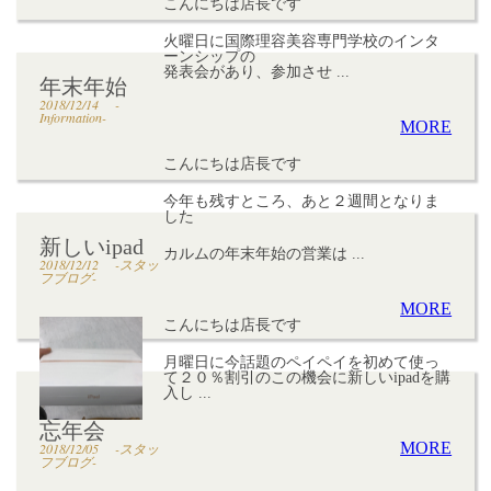
こんにちは店長です
火曜日に国際理容美容専門学校のインタ
ーンシップの
発表会があり、参加させ ...
年末年始
2018/12/14
-
Information-
MORE
こんにちは店長です
今年も残すところ、あと２週間となりま
した
新しいipad
カルムの年末年始の営業は ...
2018/12/12
-スタッ
フブログ-
MORE
こんにちは店長です
月曜日に今話題のペイペイを初めて使っ
て２０％割引のこの機会に新しいipadを購
入し ...
忘年会
MORE
2018/12/05
-スタッ
フブログ-