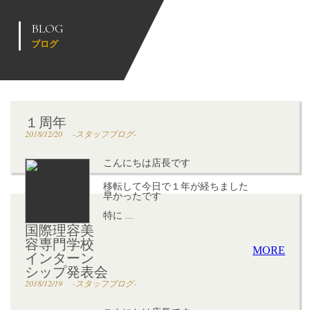
BLOG
ブログ
１周年
2018/12/20
-スタッフブログ-
こんにちは店長です
移転して今日で１年が経ちました
早かったです
特に ...
国際理容美
容専門学校
MORE
インターン
シップ発表会
2018/12/19
-スタッフブログ-