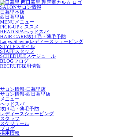
SALON
サロン情報
日暮里本店
西日暮里店
MENU
メニュー
PICK-UP
オススメ
HEAD SPA
ヘッドスパ
HAIR CARE
抜け毛・薄毛予防
Ladys-Shaving
レディースシェービング
STYLE
スタイル
STAFF
スタッフ
SCHEDULE
スケジュール
BLOG
ブログ
RECRUIT
採用情報
サロン情報-日暮里店
サロン情報-西日暮里店
メニュー
ヘッドスパ
抜け毛・薄毛予防
レディースシェービング
スタッフ
スケジュール
ブログ
採用情報