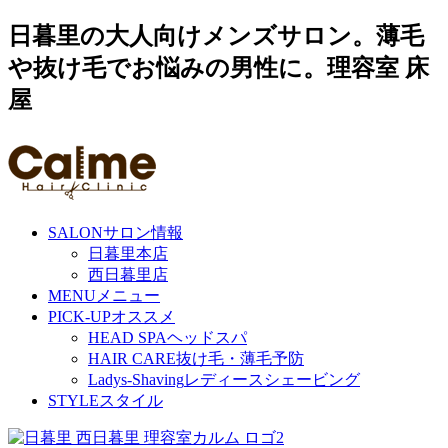
日暮里の大人向けメンズサロン。薄毛
や抜け毛でお悩みの男性に。理容室 床
屋
SALON
サロン情報
日暮里本店
西日暮里店
MENU
メニュー
PICK-UP
オススメ
HEAD SPA
ヘッドスパ
HAIR CARE
抜け毛・薄毛予防
Ladys-Shaving
レディースシェービング
STYLE
スタイル