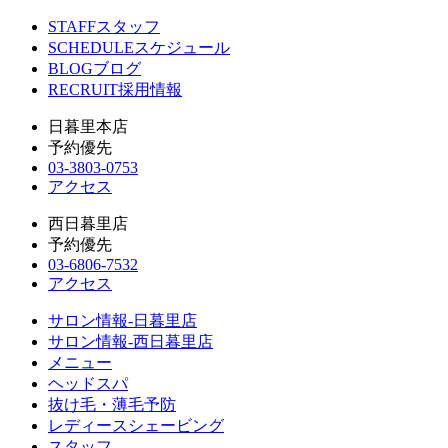
STAFF
スタッフ
SCHEDULE
スケジュール
BLOG
ブログ
RECRUIT
採用情報
日暮里本店
予約優先
03-3803-0753
アクセス
西日暮里店
予約優先
03-6806-7532
アクセス
サロン情報-日暮里店
サロン情報-西日暮里店
メニュー
ヘッドスパ
抜け毛・薄毛予防
レディースシェービング
スタッフ