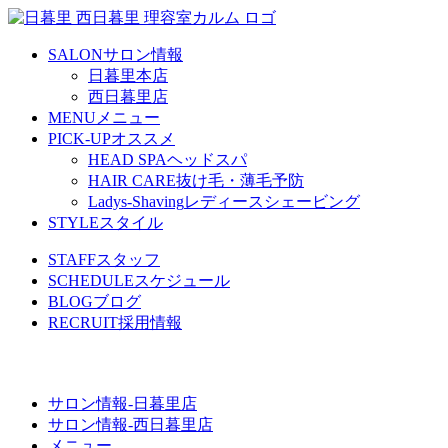
SALON
サロン情報
日暮里本店
西日暮里店
MENU
メニュー
PICK-UP
オススメ
HEAD SPA
ヘッドスパ
HAIR CARE
抜け毛・薄毛予防
Ladys-Shaving
レディースシェービング
STYLE
スタイル
STAFF
スタッフ
SCHEDULE
スケジュール
BLOG
ブログ
RECRUIT
採用情報
サロン情報-日暮里店
サロン情報-西日暮里店
メニュー